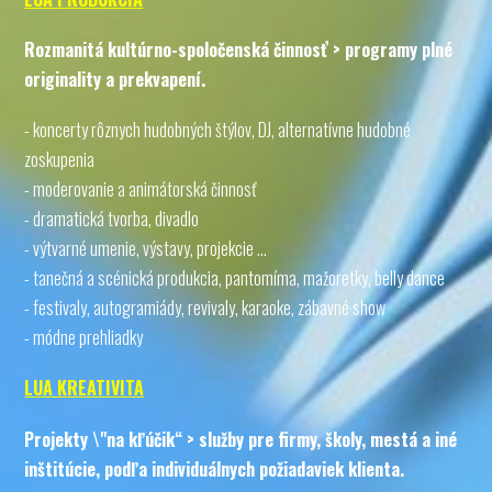
Rozmanitá kultúrno-spoločenská činnosť > programy plné
originality a prekvapení.
- koncerty rôznych hudobných štýlov, DJ, alternatívne hudobné
zoskupenia
- moderovanie a animátorská činnosť
- dramatická tvorba, divadlo
- výtvarné umenie, výstavy, projekcie ...
- tanečná a scénická produkcia, pantomíma, mažoretky, belly dance
- festivaly, autogramiády, revivaly, karaoke, zábavné show
- módne prehliadky
LUA KREATIVITA
Projekty \"na kľúčik“ > služby pre firmy, školy, mestá a iné
inštitúcie, podľa individuálnych požiadaviek klienta.