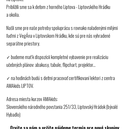
Priblížili sme sa k deťom z horného Liptova - Liptovského Hrádku
a okolia.
Našli sme pre naše potreby spoluprácu s rovnako naladenými milými
ľuďmi z VegÁna v Liptovskom Hrádku, kde sú pre nás vyhradené
separátne priestory.
✓ budeme mať k dispozícii kompletné vybavenie pre realizáciu
učebných plánov: abakusy, tabule, flipchart, projektor...
✓ na hodinách budú s deťmi pracovať certifikovaní lektori z centra
AMAkids LIPTOV.
Adresa miesta kurzov AMAkids:
Slovenského národného povstania 251/33, Liptovský Hrádok (bývalé
Hybadlo)
Ozvite sa nám a určite nájdeme termín pre nové skupiny