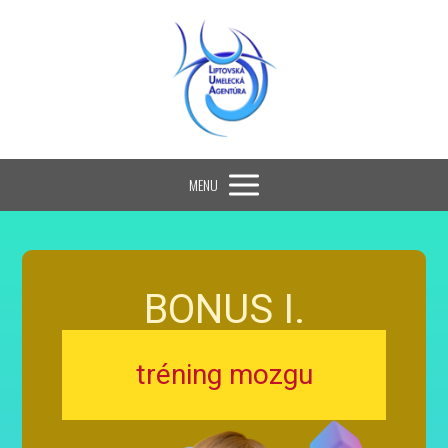
MENU
BONUS I.
tréning mozgu