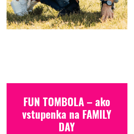
FUN TOMBOLA – ako
vstupenka na FAMILY
DAY