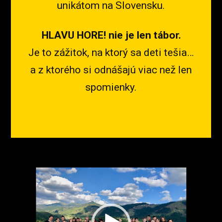
unikátom na Slovensku.
HLAVU HORE! nie je len tábor.
Je to zážitok, na ktorý sa deti tešia…
a z ktorého si odnášajú viac než len
spomienky.
Video
prehrávač