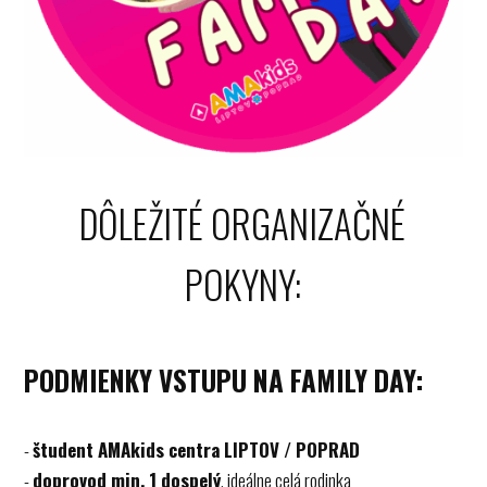
DÔLEŽITÉ ORGANIZAČNÉ
POKYNY:
PODMIENKY VSTUPU NA FAMILY DAY:
-
študent AMAkids centra LIPTOV / POPRAD
-
doprovod min. 1 dospelý
, ideálne celá rodinka