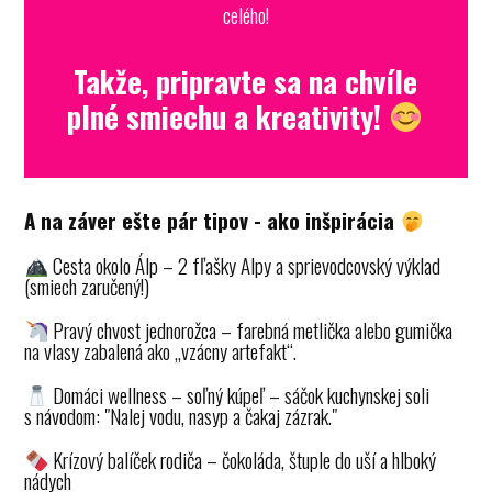
celého!
Takže, pripravte sa na chvíle
plné smiechu a kreativity!
A na záver ešte pár tipov - ako inšpirácia
Cesta okolo Álp – 2 fľašky Alpy a sprievodcovský výklad
(smiech zaručený!)
Pravý chvost jednorožca – farebná metlička alebo gumička
na vlasy zabalená ako „vzácny artefakt“.
Domáci wellness – soľný kúpeľ – sáčok kuchynskej soli
s návodom: "Nalej vodu, nasyp a čakaj zázrak."
Krízový balíček rodiča – čokoláda, štuple do uší a hlboký
nádych