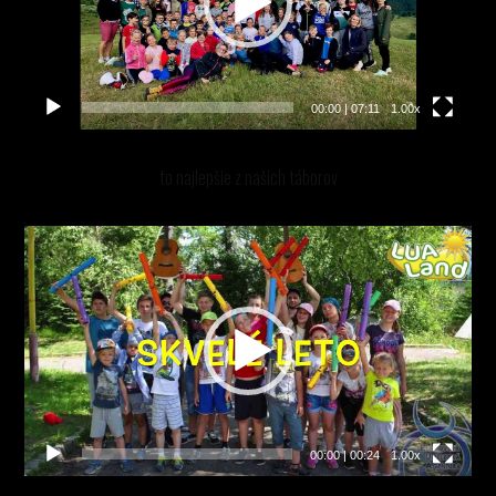
00:00
|
07:11
1.00x
to najlepšie z našich táborov
Video
prehrávač
00:00
|
00:24
1.00x