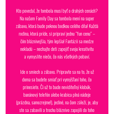
Kto povedal, že tombola musí byť o drahých cenách?
Na našom Family Day sa tombola mení na super
zábavu, ktorá bude peknou bodkou celého dňa! Každá
rodina, ktorá príde, si pripraví jednu "fun cenu" –
čím bláznivejšia, tým lepšia! Fantázii sa medze
nekladú – nechajte deti zapojiť svoju kreativitu
a vymyslite niečo, čo nás všetkých pobaví.
Ide o smiech a zábavu. Pripravte sa na to, že už
doma sa budete smiať pri vymýšľaní toho, čo
prinesiete. Či už to bude neviditeľný klobúk,
banánový telefón alebo krabica plná nádeje
(prázdna, samozrejme!), jediné, na čom záleží, je, aby
ste sa zabavili a trochu bláznivo zapojili do toho