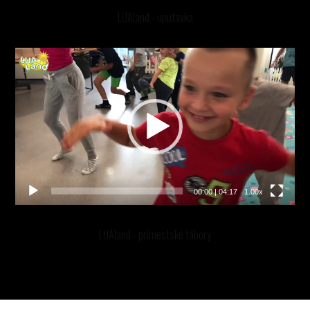
LUAland - upútavka
Video
prehrávač
00:00
|
04:17
1.00x
LUAland - prímestské tábory