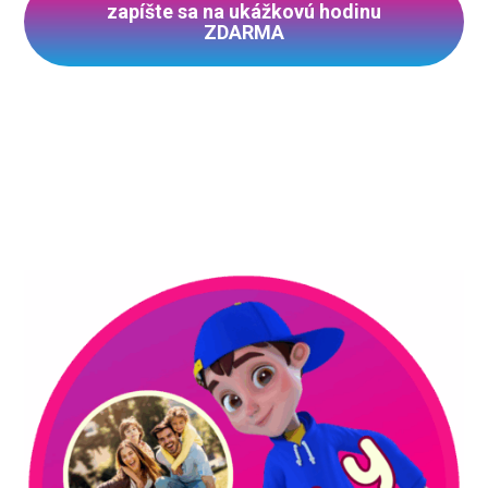
zapíšte sa na ukážkovú hodinu
ZDARMA