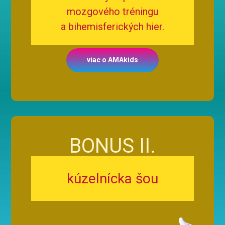
mozgového tréningu
a bihemisferických hier.
viac o AMAkids
BONUS II.
kúzelnícka šou