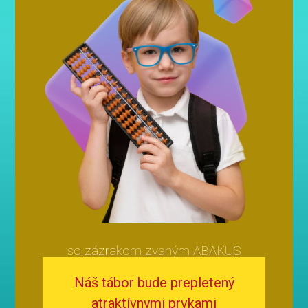
so zázrakom zvaným ABAKUS
Náš tábor bude prepletený
atraktívnymi prvkami