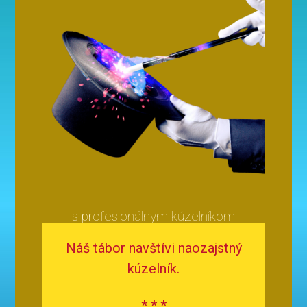
s profesionálnym kúzelníkom
Náš tábor navštívi naozajstný
kúzelník.
* * *