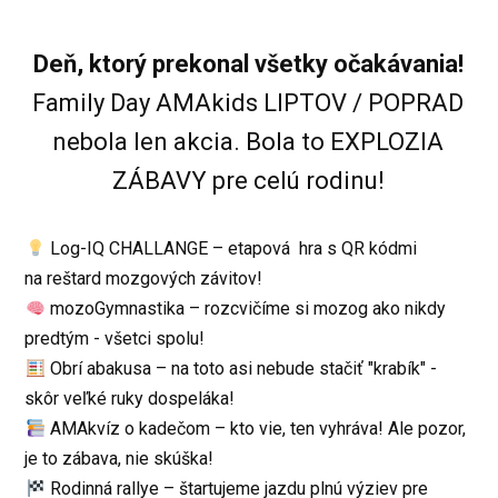
Deň, ktorý prekonal všetky očakávania!
Family Day AMAkids LIPTOV / POPRAD
nebola len akcia. Bola to EXPLOZIA
ZÁBAVY pre celú rodinu!
Log-IQ CHALLANGE – etapová hra s QR kódmi
na reštard mozgových závitov!
mozoGymnastika – rozcvičíme si mozog ako nikdy
predtým - všetci spolu!
Obrí abakusa – na toto asi nebude stačiť "krabík" -
skôr veľké ruky dospeláka!
AMAkvíz o kadečom – kto vie, ten vyhráva! Ale pozor,
je to zábava, nie skúška!
Rodinná rallye – štartujeme jazdu plnú výziev pre