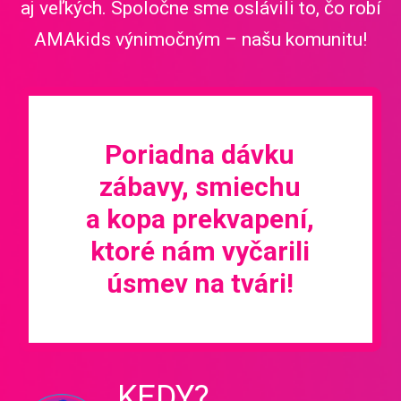
aj veľkých. Spoločne sme oslávili to, čo robí
AMAkids výnimočným – našu komunitu!
Poriadna dávku
zábavy, smiechu
a kopa prekvapení,
ktoré nám vyčarili
úsmev na tvári!
KEDY?