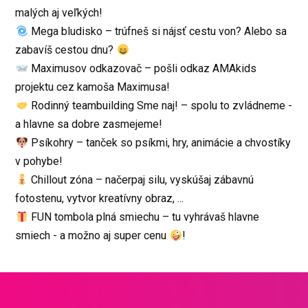
malých aj veľkých!
Mega bludisko – trúfneš si nájsť cestu von? Alebo sa
zabavíš cestou dnu?
Maximusov odkazovač – pošli odkaz AMAkids
projektu cez kamoša Maximusa!
Rodinný teambuilding Sme naj! – spolu to zvládneme -
a hlavne sa dobre zasmejeme!
Psíkohry – tanček so psíkmi, hry, animácie a chvostíky
v pohybe!
Chillout zóna – načerpaj silu, vyskúšaj zábavnú
fotostenu, vytvor kreatívny obraz, ...
FUN tombola plná smiechu – tu vyhrávaš hlavne
smiech - a možno aj super cenu
!