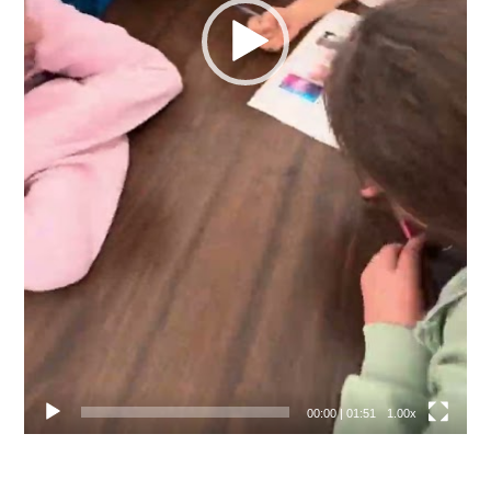
00:00
|
01:51
1.00x