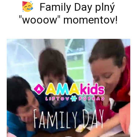
Family Day plný
"wooow" momentov!
Video
prehrávač