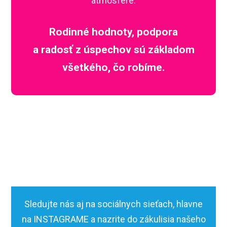
atmosfére.
Rodinné hodnoty, podpora
a radosť z úspechov sú základom
všetkého, čo robíme.
Sledujte nás aj na sociálnych sieťach, hlavne
na INSTAGRAME a nazrite do zákulisia našeho